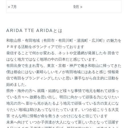
« 7月
9月 »
ARIDA TTE ARIDAとは
和歌山県・有田地域（有田市・有田川町・湯浅町・広川町）の魅力を
ＰＲする活動をボランティアで行っております
発信することで何かが変わる、ネットや交通網が発展した今 田舎で
はなく地方ではなく地球の中の日本だと感じています。
有田出身で生まれ育ち、東京・京都・神戸で働き和歌山に帰ってきた
僕は都会にはない素晴らしいモノが有田地域にはあると感じ 情報発
信で有田をブランディングしたいと思い 勝手ながら自主的に活動を
始めました。
県外・海外の方へ 就職・結婚など様々な事情で地元を離れて頑張っ
ている方々へ 故郷を思い出し、明日に向かって頑張る力になりたい
地元の方へ 影から光があたるよう地元で頑張っている方の支えにな
りたい 地域は助けあってなりたっています。いつか起こりうる大災
害 そんな時に情報が命を救うきっかけになると信じています
未来へ向けて いつか子供達が大人になって新しい力となって活躍す