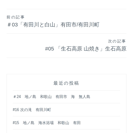
投
前の記事
＃03「有田川と白山」有田市/有田川町
稿
ナ
次の記事
#05 「生石高原 山焼き」生石高原
ビ
ゲ
ー
シ
最近の投稿
ョ
＃24 地ノ島 和歌山 有田市 海 無人島
ン
#16 次の滝 有田川町
#15 地ノ島 海水浴場 和歌山 有田