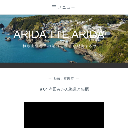
コ
メニュー
ン
テ
ン
ARIDA TTE ARIDA
ツ
に
和歌山県有田の魅力を動画で配信するサイト
ス
キ
ッ
プ
—
動画
,
有田市
—
＃04 有田みかん海道と矢櫃