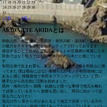
17
18
19
20
21
22
23
24
25
26
27
28
29
30
31
« 7月
9月 »
ARIDA TTE ARIDAとは
和歌山県・有田地域（有田市・有田川町・湯浅町・広川町）
の魅力をＰＲする活動をボランティアで行っております
発信することで何かが変わる、ネットや交通網が発展した今
田舎ではなく地方ではなく地球の中の日本だと感じていま
す。
有田出身で生まれ育ち、東京・京都・神戸で働き和歌山に帰
ってきた 僕は都会にはない素晴らしいモノが有田地域には
あると感じ 情報発信で有田をブランディングしたいと思い
勝手ながら自主的に活動を始めました。
県外・海外の方へ 就職・結婚など様々な事情で地元を離れ
て頑張っている方々へ 故郷を思い出し、明日に向かって頑
張る力になりたい
地元の方へ 影から光があたるよう地元で頑張っている方の
支えになりたい 地域は助けあってなりたっています。いつ