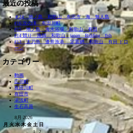
最近の投稿
ナ
ビ
＃24 地ノ島 和歌山 有田市 海 無人島
ゲ
#16 次の滝 有田川町
#15 地ノ島 海水浴場 和歌山 有田
ー
#14 競り 漁師 和歌山 japan Bidding fish
シ
#13 太刀魚 逢井漁港 定置網 和歌山 有田 ドロ
ーン
ョ
ン
カテゴリー
動画
広川町
有田川町
有田市
湯浅町
生石高原
8月 2026
月
火
水
木
金
土
日
1
2