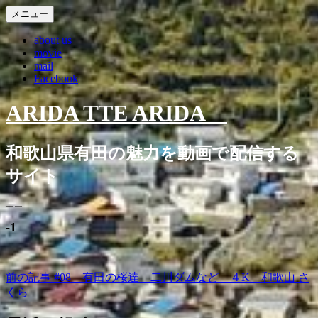
コ
メニュー
ン
about us
テ
movie
ン
mail
ツ
Facebook
に
ス
ARIDA TTE ARIDA
キ
ッ
プ
和歌山県有田の魅力を動画で配信する
サイト
— —
-1
前の記事
#08 有田の桜達 二川ダムなど ４K 和歌山 さ
投
くら
稿