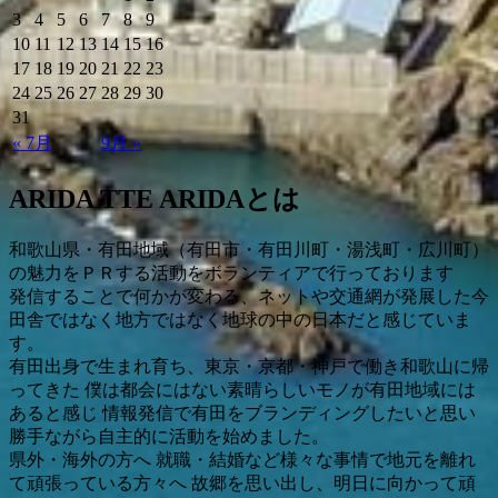
3
4
5
6
7
8
9
10
11
12
13
14
15
16
17
18
19
20
21
22
23
24
25
26
27
28
29
30
31
« 7月
9月 »
ARIDA TTE ARIDAとは
和歌山県・有田地域（有田市・有田川町・湯浅町・広川町）
の魅力をＰＲする活動をボランティアで行っております
発信することで何かが変わる、ネットや交通網が発展した今
田舎ではなく地方ではなく地球の中の日本だと感じていま
す。
有田出身で生まれ育ち、東京・京都・神戸で働き和歌山に帰
ってきた 僕は都会にはない素晴らしいモノが有田地域には
あると感じ 情報発信で有田をブランディングしたいと思い
勝手ながら自主的に活動を始めました。
県外・海外の方へ 就職・結婚など様々な事情で地元を離れ
て頑張っている方々へ 故郷を思い出し、明日に向かって頑