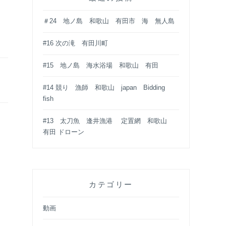
＃24 地ノ島 和歌山 有田市 海 無人島
#16 次の滝 有田川町
#15 地ノ島 海水浴場 和歌山 有田
#14 競り 漁師 和歌山 japan Bidding
fish
#13 太刀魚 逢井漁港 定置網 和歌山
有田 ドローン
カテゴリー
動画