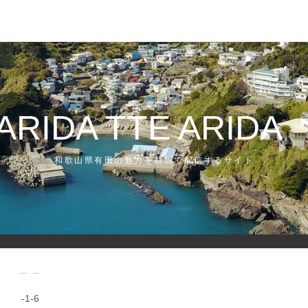
K
ARIDA TTE ARID
和歌山県有田の魅力を動画で配信するサイト
— —
-1-6