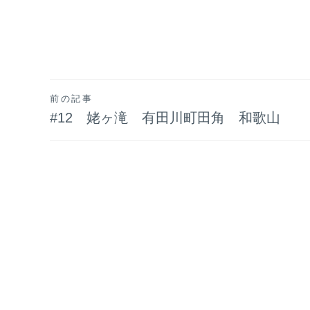
投
前の記事
#12 姥ヶ滝 有田川町田角 和歌山
稿
ナ
ビ
ゲ
ー
シ