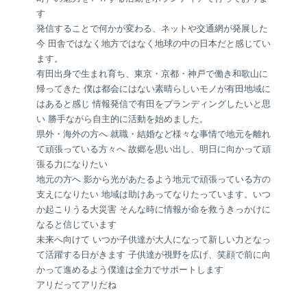
す
発信することで何かが変わる、ネットや交通網が発展した
今 田舎ではなく地方ではなく地球の中の日本だと感じてい
ます。
有田出身で生まれ育ち、東京・京都・神戸で働き和歌山に
帰ってきた 僕は都会にはない素晴らしいモノが有田地域に
はあると感じ 情報発信で有田をブランディングしたいと思
い 勝手ながら自主的に活動を始めました。
県外・海外の方へ 就職・結婚など様々な事情で地元を離れ
て頑張っている方々へ 故郷を思い出し、明日に向かって頑
張る力になりたい
地元の方へ 影から光があたるよう地元で頑張っている方の
支えになりたい 地域は助けあってなりたっています。いつ
か起こりうる大災害 そんな時に情報が命を救うきっかけに
なると信じています
未来へ向けて いつか子供達が大人になって新しい力となっ
て活躍する日がきます 子供達が視野を広げ、笑顔で前に向
かって進めるよう僕達は全力でサポートします
アリだってアリだね