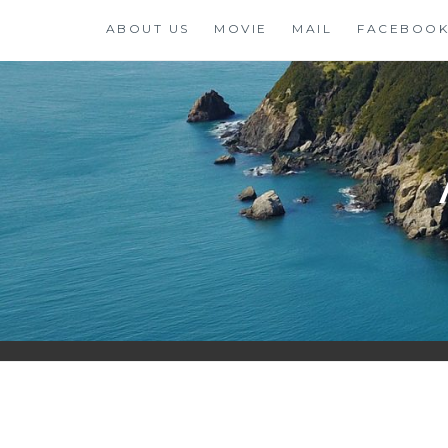
コ
ABOUT US
MOVIE
MAIL
FACEBOO
ン
テ
ン
ツ
に
ス
キ
ッ
プ