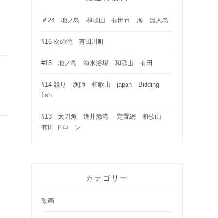
＃24 地ノ島 和歌山 有田市 海 無人島
#16 次の滝 有田川町
#15 地ノ島 海水浴場 和歌山 有田
#14 競り 漁師 和歌山 japan Bidding
fish
#13 太刀魚 逢井漁港 定置網 和歌山
有田 ドローン
カテゴリー
動画