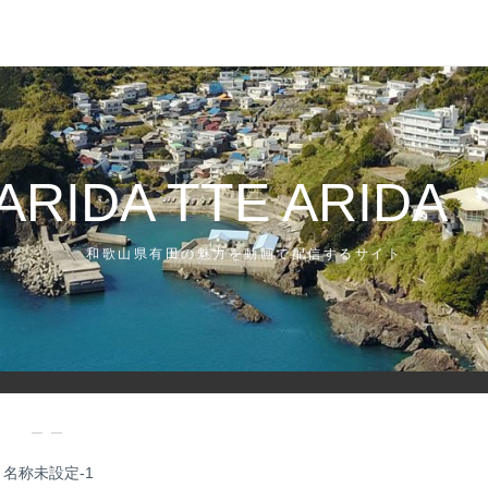
K
ARIDA TTE ARID
和歌山県有田の魅力を動画で配信するサイト
— —
名称未設定-1