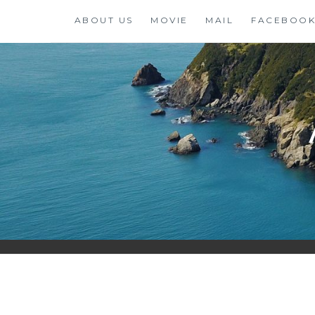
コ
ABOUT US
MOVIE
MAIL
FACEBOO
ン
テ
ン
ツ
に
ス
キ
ッ
プ