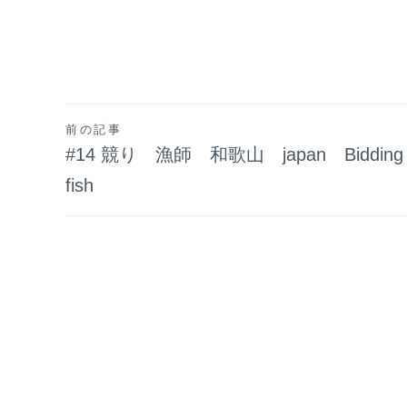
投
前の記事
#14 競り 漁師 和歌山 japan Biddi
稿
fish
ナ
ビ
ゲ
ー
シ