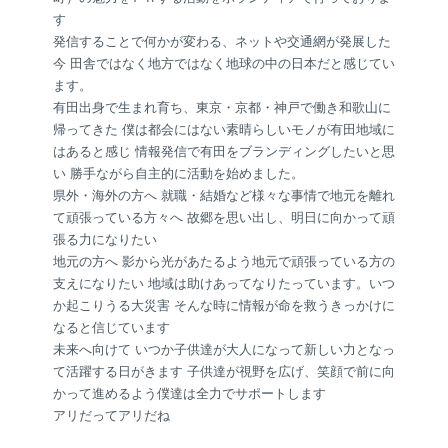
す
発信することで何かが変わる、ネットや交通網が発展した
今 田舎ではなく地方ではなく地球の中の日本だと感じてい
ます。
有田出身で生まれ育ち、東京・京都・神戸で働き和歌山に
帰ってきた 僕は都会にはない素晴らしいモノが有田地域に
はあると感じ 情報発信で有田をブランディングしたいと思
い 勝手ながら自主的に活動を始めました。
県外・海外の方へ 就職・結婚など様々な事情で地元を離れ
て頑張っている方々へ 故郷を思い出し、明日に向かって頑
張る力になりたい
地元の方へ 影から光があたるよう地元で頑張っている方の
支えになりたい 地域は助けあってなりたっています。いつ
か起こりうる大災害 そんな時に情報が命を救うきっかけに
なると信じています
未来へ向けて いつか子供達が大人になって新しい力となっ
て活躍する日がきます 子供達が視野を広げ、笑顔で前に向
かって進めるよう僕達は全力でサポートします
アリだってアリだね