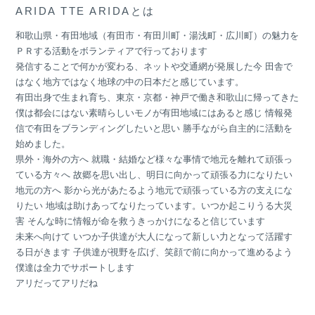
ARIDA TTE ARIDAとは
和歌山県・有田地域（有田市・有田川町・湯浅町・広川町）の魅力を
ＰＲする活動をボランティアで行っております
発信することで何かが変わる、ネットや交通網が発展した今 田舎で
はなく地方ではなく地球の中の日本だと感じています。
有田出身で生まれ育ち、東京・京都・神戸で働き和歌山に帰ってきた
僕は都会にはない素晴らしいモノが有田地域にはあると感じ 情報発
信で有田をブランディングしたいと思い 勝手ながら自主的に活動を
始めました。
県外・海外の方へ 就職・結婚など様々な事情で地元を離れて頑張っ
ている方々へ 故郷を思い出し、明日に向かって頑張る力になりたい
地元の方へ 影から光があたるよう地元で頑張っている方の支えにな
りたい 地域は助けあってなりたっています。いつか起こりうる大災
害 そんな時に情報が命を救うきっかけになると信じています
未来へ向けて いつか子供達が大人になって新しい力となって活躍す
る日がきます 子供達が視野を広げ、笑顔で前に向かって進めるよう
僕達は全力でサポートします
アリだってアリだね