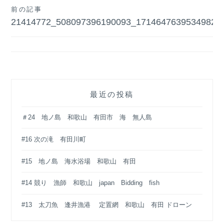
投
前の記事
21414772_508097396190093_17146476395349829
稿
ナ
ビ
ゲ
最近の投稿
ー
シ
＃24 地ノ島 和歌山 有田市 海 無人島
ョ
#16 次の滝 有田川町
ン
#15 地ノ島 海水浴場 和歌山 有田
#14 競り 漁師 和歌山 japan Bidding fish
#13 太刀魚 逢井漁港 定置網 和歌山 有田 ドローン