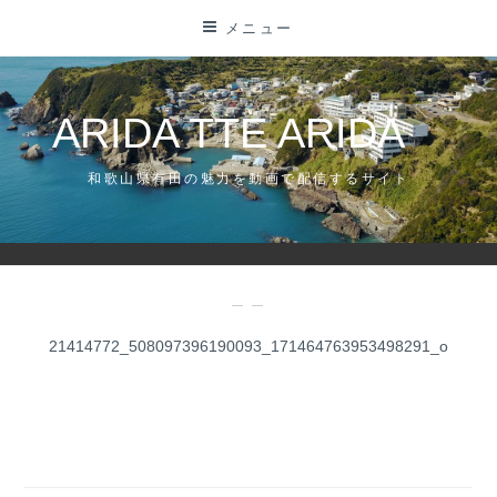
コ
メニュー
ン
テ
ン
ARIDA TTE ARIDA
ツ
に
和歌山県有田の魅力を動画で配信するサイト
ス
キ
ッ
プ
— —
21414772_508097396190093_171464763953498291_o